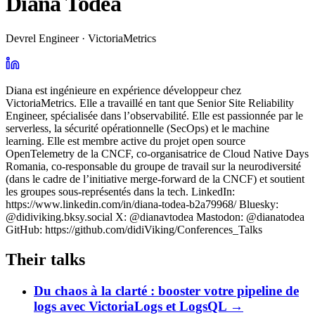
Diana Todea
Devrel Engineer · VictoriaMetrics
Diana est ingénieure en expérience développeur chez
VictoriaMetrics. Elle a travaillé en tant que Senior Site Reliability
Engineer, spécialisée dans l’observabilité. Elle est passionnée par le
serverless, la sécurité opérationnelle (SecOps) et le machine
learning. Elle est membre active du projet open source
OpenTelemetry de la CNCF, co-organisatrice de Cloud Native Days
Romania, co-responsable du groupe de travail sur la neurodiversité
(dans le cadre de l’initiative merge-forward de la CNCF) et soutient
les groupes sous-représentés dans la tech. LinkedIn:
https://www.linkedin.com/in/diana-todea-b2a79968/ Bluesky:
@didiviking.bksy.social X: @dianavtodea Mastodon: @dianatodea
GitHub: https://github.com/didiViking/Conferences_Talks
Their talks
Du chaos à la clarté : booster votre pipeline de
logs avec VictoriaLogs et LogsQL
→