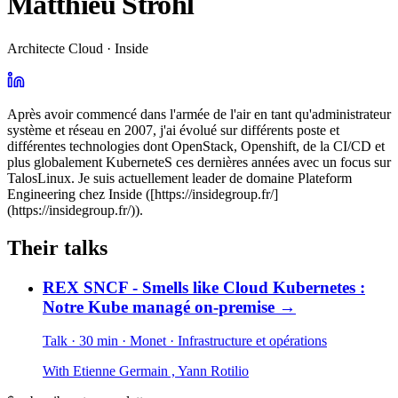
Matthieu Strohl
Architecte Cloud · Inside
Après avoir commencé dans l'armée de l'air en tant qu'administrateur
système et réseau en 2007, j'ai évolué sur différents poste et
différentes technologies dont OpenStack, Openshift, de la CI/CD et
plus globalement KuberneteS ces dernières années avec un focus sur
TalosLinux. Je suis actuellement leader de domaine Plateform
Engineering chez Inside ([https://insidegroup.fr/]
(https://insidegroup.fr/)).
Their talks
REX SNCF - Smells like Cloud Kubernetes :
Notre Kube managé on-premise
→
Talk · 30 min
· Monet
· Infrastructure et opérations
With
Etienne Germain
,
Yann Rotilio