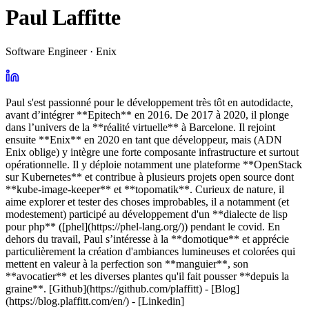
Paul Laffitte
Software Engineer · Enix
Paul s'est passionné pour le développement très tôt en autodidacte,
avant d’intégrer **Epitech** en 2016. De 2017 à 2020, il plonge
dans l’univers de la **réalité virtuelle** à Barcelone. Il rejoint
ensuite **Enix** en 2020 en tant que développeur, mais (ADN
Enix oblige) y intègre une forte composante infrastructure et surtout
opérationnelle. Il y déploie notamment une plateforme **OpenStack
sur Kubernetes** et contribue à plusieurs projets open source dont
**kube-image-keeper** et **topomatik**. Curieux de nature, il
aime explorer et tester des choses improbables, il a notamment (et
modestement) participé au développement d'un **dialecte de lisp
pour php** ([phel](https://phel-lang.org/)) pendant le covid. En
dehors du travail, Paul s’intéresse à la **domotique** et apprécie
particulièrement la création d'ambiances lumineuses et colorées qui
mettent en valeur à la perfection son **manguier**, son
**avocatier** et les diverses plantes qu'il fait pousser **depuis la
graine**. [Github](https://github.com/plaffitt) - [Blog]
(https://blog.plaffitt.com/en/) - [Linkedin]