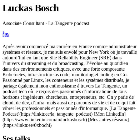
Luckas Bosch
Associate Consultant · La Tangente podcast
Après avoir commencé ma carrière en France comme administrateur
systèmes et réseaux, je me suis envolé pour New York où je travaille
aujourd’hui en tant que Site Reliability Engineer (SRE) dans
l’univers du streaming et du broadcasting. J’évolue au quotidien
dans des environnements critiques, avec une forte composante
Kubernetes, infrastructure as code, monitoring et tooling en Go.
Passionné par Linux, les conteneurs et les systèmes distribués, je
partage également mon enthousiasme à travers La Tangente, un
podcast tech où je reçois des passionnés d’informatique de tous
horizons : ingénieurs, chercheurs, entrepreneurs, etc. On y parle de
cloud, de dev, d’infra, mais aussi de parcours de vie et de ce qui fait
vibrer les professionnels et passionnés d'informatique. [La Tangente
Podcast](https://linktr.ee/la_tangente_podcast) [Mon LinkedIn]
(https://www.linkedin.com/in/luckasbosch) [Mes autres réseaux]
(https://linktr.ee/0xbochi)
Ses talks