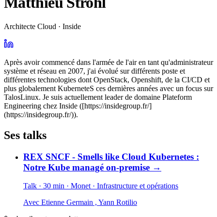
Matthieu Strohl
Architecte Cloud · Inside
Après avoir commencé dans l'armée de l'air en tant qu'administrateur
système et réseau en 2007, j'ai évolué sur différents poste et
différentes technologies dont OpenStack, Openshift, de la CI/CD et
plus globalement KuberneteS ces dernières années avec un focus sur
TalosLinux. Je suis actuellement leader de domaine Plateform
Engineering chez Inside ([https://insidegroup.fr/]
(https://insidegroup.fr/)).
Ses talks
REX SNCF - Smells like Cloud Kubernetes :
Notre Kube managé on-premise
→
Talk · 30 min
· Monet
· Infrastructure et opérations
Avec
Etienne Germain
,
Yann Rotilio