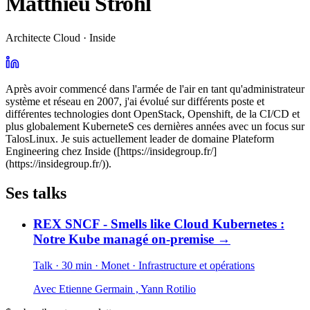
Matthieu Strohl
Architecte Cloud · Inside
Après avoir commencé dans l'armée de l'air en tant qu'administrateur
système et réseau en 2007, j'ai évolué sur différents poste et
différentes technologies dont OpenStack, Openshift, de la CI/CD et
plus globalement KuberneteS ces dernières années avec un focus sur
TalosLinux. Je suis actuellement leader de domaine Plateform
Engineering chez Inside ([https://insidegroup.fr/]
(https://insidegroup.fr/)).
Ses talks
REX SNCF - Smells like Cloud Kubernetes :
Notre Kube managé on-premise
→
Talk · 30 min
· Monet
· Infrastructure et opérations
Avec
Etienne Germain
,
Yann Rotilio