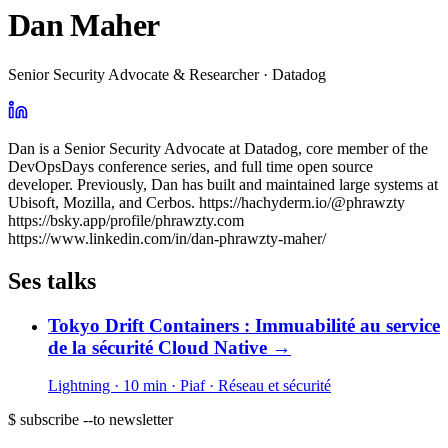
Dan Maher
Senior Security Advocate & Researcher · Datadog
Dan is a Senior Security Advocate at Datadog, core member of the
DevOpsDays conference series, and full time open source
developer. Previously, Dan has built and maintained large systems at
Ubisoft, Mozilla, and Cerbos. https://hachyderm.io/@phrawzty
https://bsky.app/profile/phrawzty.com
https://www.linkedin.com/in/dan-phrawzty-maher/
Ses talks
Tokyo Drift Containers : Immuabilité au service
de la sécurité Cloud Native
→
Lightning · 10 min
· Piaf
· Réseau et sécurité
$ subscribe --to newsletter