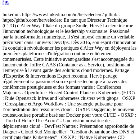
linkedin : https://www.linkedin.com/in/herveleclerc/ github :
https://github.com/herveleclerc En tant que Directeur Technique
(CTO) d'Alter Way, filiale du groupe Smile, Hervé Leclerc incarne
l'innovation technologique et le leadership visionnaire. Passionné
par la transformation numérique, il s'est imposé comme un véritable
précurseur dans l'univers DevOps. Dès 2016, son esprit d'innovation
l'a conduit à révolutionner les pratiques d'Alter Way en déployant les
premières plateformes d'intégration continue entièrement
conteneurisées. Cette initiative avant-gardiste s'est accompagnée du
lancement de l'offre CAAS (Container as a Service), positionnant
l'entreprise à l'avant-garde des solutions cloud modernes. Partage
d'Expertise & Interventions Expert reconnu, Hervé partage
régulièrement sa passion et son expertise technique à travers des
conférences prestigieuses et des formats variés : Conférences
Majeures - OpenInfra : Hosted Control Plane on Kubernetes (HPC)
: Rule Openstack Infras and kubernetes clusters with gitops - OSXP
: Crossplane et Argo Workflow : Une synergie puissante pour
l’orchestration des ressources cloud - OSXP: Dagger.io, le nouveau
couteau-suisse portable basé sur Docker pour votre CI/CD - OSXP :
"Tired of Helm? Use Acorn" - Une vision novatrice des
déploiements cloud - DevFest Nantes : Présentation approfondie de
Dagger - Cloud Sud Montpellier : "Gestion dynamique des DNS et
certificats dans Kubernetes" - OSXP : "Native Kubernetes CD