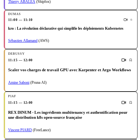
Thierry ABALEA
(Shipfox)
11:00 — 11:10
kro : La révolution déclarative qui simplifie les déploiements Kubernetes
Sébastien Allamand
(AWS)
11:15 — 12:00
Scaler vos charges de travail GPU avec Karpenter et Argo Workflows
Amine Saboni
(Pruna AI)
11:15 — 12:00
REX DINUM - Les ingrédients multitenancy et authentification pour
une distribution k8s open-source française
Vincent PIARD
(FreeLance)