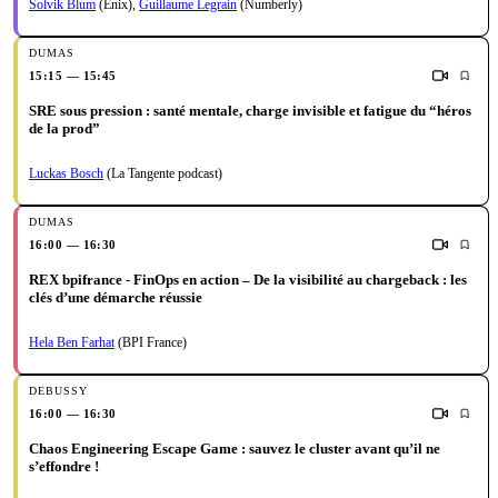
Solvik Blum
(Enix)
,
Guillaume Legrain
(Numberly)
15:15 — 15:45
SRE sous pression : santé mentale, charge invisible et fatigue du “héros
de la prod”
Luckas Bosch
(La Tangente podcast)
16:00 — 16:30
REX bpifrance - FinOps en action – De la visibilité au chargeback : les
clés d’une démarche réussie
Hela Ben Farhat
(BPI France)
16:00 — 16:30
Chaos Engineering Escape Game : sauvez le cluster avant qu’il ne
s’effondre !