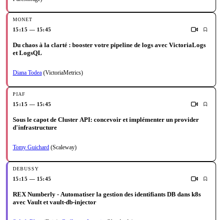
15:15 — 15:45
Du chaos à la clarté : booster votre pipeline de logs avec VictoriaLogs
et LogsQL
Diana Todea
(VictoriaMetrics)
15:15 — 15:45
Sous le capot de Cluster API: concevoir et implémenter un provider
d'infrastructure
Tomy Guichard
(Scaleway)
15:15 — 15:45
REX Numberly - Automatiser la gestion des identifiants DB dans k8s
avec Vault et vault-db-injector