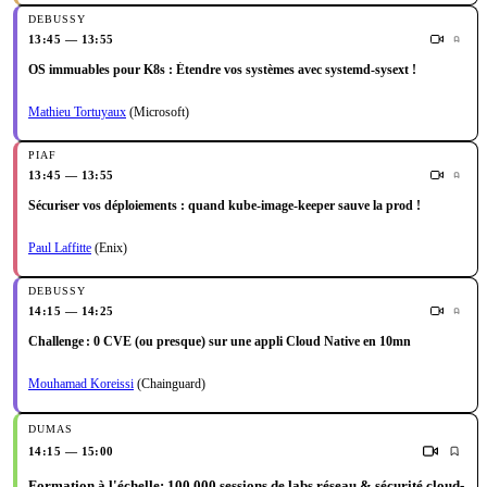
13:45 — 13:55
OS immuables pour K8s : Étendre vos systèmes avec systemd-sysext !
Mathieu Tortuyaux
(Microsoft)
13:45 — 13:55
Sécuriser vos déploiements : quand kube-image-keeper sauve la prod !
Paul Laffitte
(Enix)
14:15 — 14:25
Challenge : 0 CVE (ou presque) sur une appli Cloud Native en 10mn
Mouhamad Koreissi
(Chainguard)
14:15 — 15:00
Formation à l'échelle: 100 000 sessions de labs réseau & sécurité cloud-