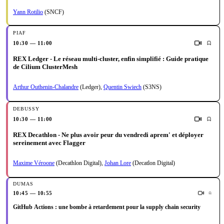
Yann Rotilio
(SNCF)
10:30 — 11:00
REX Ledger - Le réseau multi-cluster, enfin simplifié : Guide pratique
de Cilium ClusterMesh
Arthur Outhenin-Chalandre
(Ledger)
,
Quentin Swiech
(S3NS)
10:30 — 11:00
REX Decathlon - Ne plus avoir peur du vendredi aprem' et déployer
sereinement avec Flagger
Maxime Véroone
(Decathlon Digital)
,
Johan Lore
(Decatlon Digital)
10:45 — 10:55
GitHub Actions : une bombe à retardement pour la supply chain security