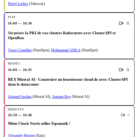
Hervé Leclerc
(Alterway)
16:00 — 16:30
Sécuriser la PKI de vos clusters Kubernetes avec ClusterAPI et
OpenBao
Victor Coutellier
(NumSpot)
,
Mohammad AMLA
(NumSpot)
16:00 — 16:45
REX Mistral AI - Construire un fournisseur cloud de zero: ClusterAPI
dans le datacenter
Léonard Suslian
(Mistral AI)
,
Antoine Roy
(Mistral AI)
16:30 — 16:40
Même Chuck Norris utilise Topomatik !
Alexandre Buisine
(Enix)