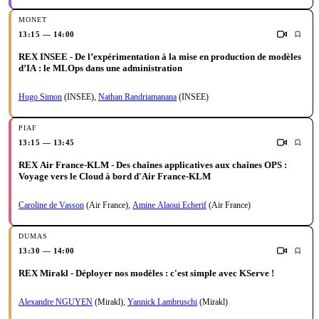
13:15 — 14:00
REX INSEE - De l’expérimentation à la mise en production de modèles
d’IA : le MLOps dans une administration
Hugo Simon
(INSEE)
,
Nathan Randriamanana
(INSEE)
13:15 — 13:45
REX Air France-KLM - Des chaînes applicatives aux chaînes OPS :
Voyage vers le Cloud à bord d'Air France-KLM
Caroline de Vasson
(Air France)
,
Amine Alaoui Echerif
(Air France)
13:30 — 14:00
REX Mirakl - Déployer nos modèles : c'est simple avec KServe !
Alexandre NGUYEN
(Mirakl)
,
Yannick Lambruschi
(Mirakl)