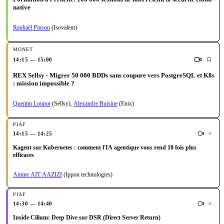
native
Raphaël Pinson
(Isovalent)
14:15 — 15:00
REX Sellsy - Migrer 50 000 BDDs sans coupure vers PostgreSQL et K8s
: mission impossible ?
Quentin Loupot
(Sellsy)
,
Alexandre Buisine
(Enix)
14:15 — 14:25
Kagent sur Kubernetes : comment l'IA agentique vous rend 10 fois plus
efficaces
Amine AIT AAZIZI
(Ippon technologies)
14:30 — 14:40
Inside Cilium: Deep Dive sur DSR (Direct Server Return)