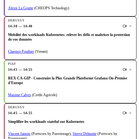
Alexis La Goutte
(CHEOPS Technology)
14:30 — 14:40
Mobilité des workloads Kubernetes: relever les défis et maîtriser la protection
de vos données
Clarence Pouthier
(Veeam)
14:45 — 14:55
REX CA-GIP - Construire la Plus Grande Plateforme Grafana On-Premise
d'Europe
Maxime Calves
(Credit Agricole)
14:45 — 14:55
Simplifier les workloads stateful sur Kubernetes
Vincent Jamois
(Portworx by Purestorage)
,
Steeve Delmotte
(Portworx by
Purestorage)